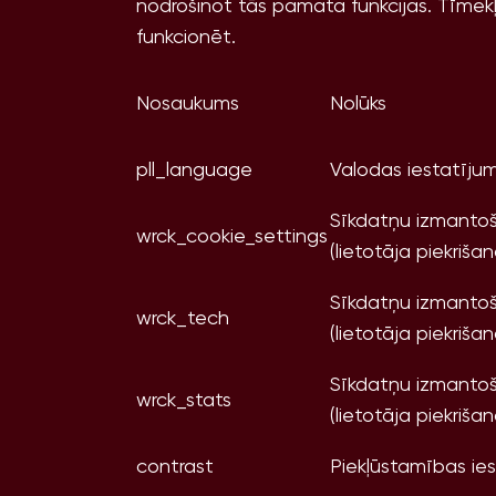
nodrošinot tās pamata funkcijas. Tīmek
funkcionēt.
Nosaukums
Nolūks
pll_language
Valodas iestatīj
Sīkdatņu izmantoš
wrck_cookie_settings
(lietotāja piekrišan
Sīkdatņu izmantoš
wrck_tech
(lietotāja piekrišan
Sīkdatņu izmantoš
wrck_stats
(lietotāja piekrišan
contrast
Piekļūstamības ies