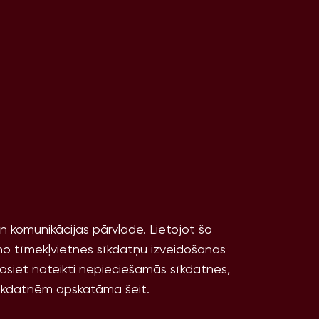
un komunikācijas pārvlade. Lietojot šo
 no tīmekļvietnes sīkdatņu izveidošanas
osiet noteikti nepieciešamās sīkdatnes,
 sīkdatnēm apskatāma šeit.