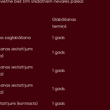
ļvietne bez šīm sīkdatnēm nevarēs pareizi
Glabāšanas
termiņš
uma saglabāšana
1 gads
anas iestatījumi
1 gads
a)
anas iestatījumi
1 gads
a)
anas iestatījumi
1 gads
a)
tatījumi (kontrasts)
1 gads