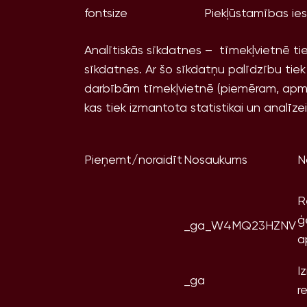
fontsize
Piekļūstamības ies
Analītiskās sīkdatnes – tīmekļvietnē t
sīkdatnes. Ar šo sīkdatņu palīdzību ti
darbībām tīmekļvietnē (piemēram, apmek
kas tiek izmantota statistikai un analīzei
Pieņemt/noraidīt
Nosaukums
N
R
ģ
_ga_W4MQ23HZNV
a
I
_ga
r