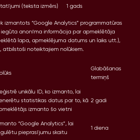
tatījumi (teksta izmērs)
1 gads
iek izmantots “Google Analytics” programmatūras
ek iegūta anonīma informācija par apmeklētāja
lētā lapa, apmeklējuma datums un laiks utt.),
, atbilstoši noteiktajiem nolūkiem.
Glabāšanas
olūks
termiņš
eģistrē unikālu ID, ko izmanto, lai
enerētu statistikas datus par to, kā
2 gadi
pmeklētājs izmanto šo vietni
zmanto “Google Analytics”, lai
1 diena
egulētu pieprasījumu skaitu