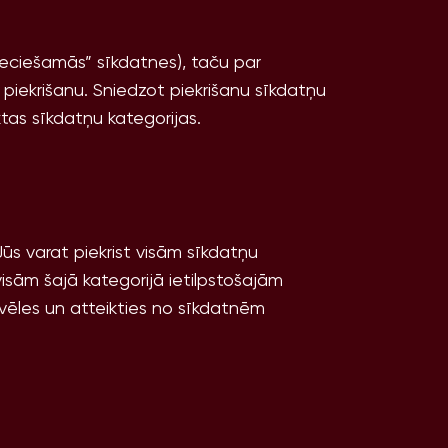
eciešamās” sīkdatnes), taču par
piekrišanu. Sniedzot piekrišanu sīkdatņu
ktas sīkdatņu kategorijas.
Jūs varat piekrist visām sīkdatņu
visām šajā kategorijā ietilpstošajām
zvēles un atteikties no sīkdatnēm