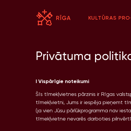
KULTŪRAS PR
Privātuma politik
I Vispārīgie noteikumi
Šīs tīmekļvietnes pārzinis ir Rīgas vals
tīmekļvietni, Jums ir iespēja pieņemt t
(ja vien Jūsu pārlūkprogramma nav iest
tīmekļvietne nevarēs darboties pilnvērt