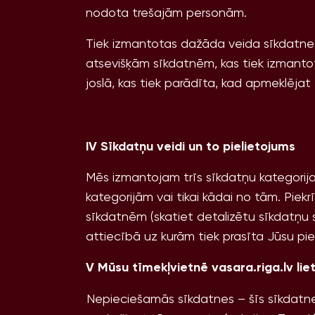
nodota trešajām personām.
Tiek izmantotas dažāda veida sīkdatnes
atsevišķām sīkdatnēm, kas tiek izmantot
joslā, kas tiek parādīta, kad apmeklējat 
IV Sīkdatņu veidi un to pielietojums
Mēs izmantojam trīs sīkdatņu kategorijas
kategorijām vai tikai kādai no tām. Piekr
sīkdatnēm (skatiet detalizētu sīkdatņu 
attiecībā uz kurām tiek prasīta Jūsu pie
V Mūsu tīmekļvietnē vasara.riga.lv lie
Nepieciešamās sīkdatnes – šīs sīkdatne