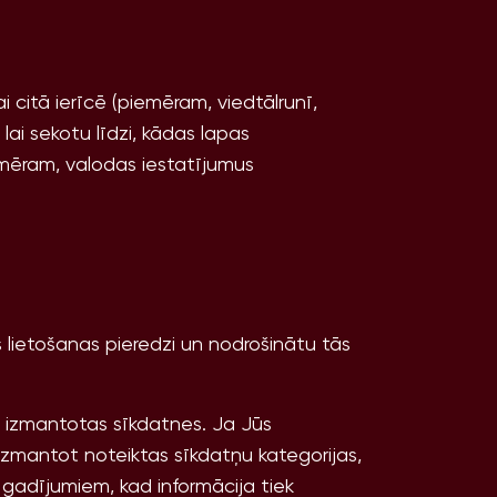
 citā ierīcē (piemēram, viedtālrunī,
ai sekotu līdzi, kādas lapas
iemēram, valodas iestatījumus
 lietošanas pieredzi un nodrošinātu tās
ek izmantotas sīkdatnes. Ja Jūs
izmantot noteiktas sīkdatņu kategorijas,
 gadījumiem, kad informācija tiek