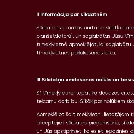
II Informācija par sīkdatnēm
Sīkdatnes ir mazas burtu un skaitļu datn
planšetdatorā), un saglabātas Jūsu tīmek
tīmekļvietnē apmeklējat, lai saglabātu J
tīmekļvietnes pārlūkošanas laikā.
III Sīkdatņu veidošanas nolūks un ties
Šī tīmekļvietne, tāpat kā daudzas citas,
teicamu darbību. Sīkāk par nolūkiem skat
Apmeklējot šo tīmekļvietni, lietotājam t
akceptējiet sīkdatņu pieņemšanu, sīkdat
un Jūs apstipriniet, ka esiet iepazinies