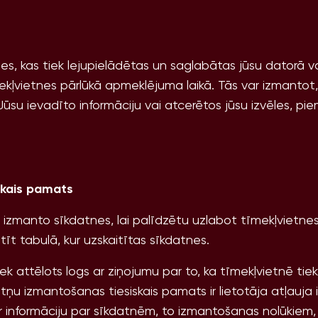
es, kas tiek lejupielādētas un saglabātas jūsu datorā vai
ļvietnes pārlūkā apmeklējuma laikā. Tās var izmantot, l
ūsu ievadīto informāciju vai atcerētos jūsu izvēles, p
iskais pamats
 izmanto sīkdatnes, lai palīdzētu uzlabot tīmekļvietnes
īt tabulā, kur uzskaitītas sīkdatnes.
iek attēlots logs ar ziņojumu par to, ka tīmekļvietnē ti
ņu izmantošanas tiesiskais pamats ir lietotāja atļauja 
 ar informāciju par sīkdatnēm, to izmantošanas nolūkiem,