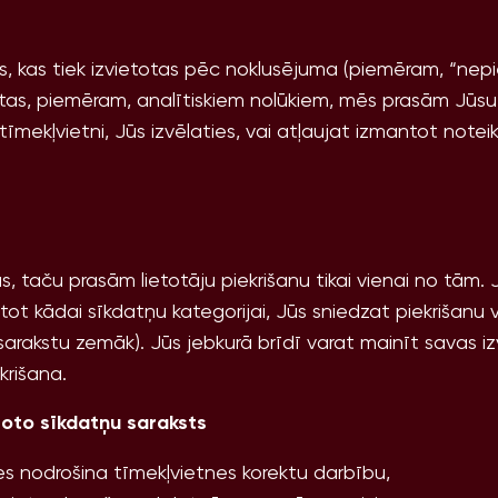
, kas tiek izvietotas pēc noklusējuma (piemēram, “nepi
as, piemēram, analītiskiem nolūkiem, mēs prasām Jūsu 
tīmekļvietni, Jūs izvēlaties, vai atļaujat izmantot notei
, taču prasām lietotāju piekrišanu tikai vienai no tām. 
ītot kādai sīkdatņu kategorijai, Jūs sniedzat piekrišanu 
sarakstu zemāk). Jūs jebkurā brīdī varat mainīt savas i
krišana.
toto sīkdatņu saraksts
s nodrošina tīmekļvietnes korektu darbību,