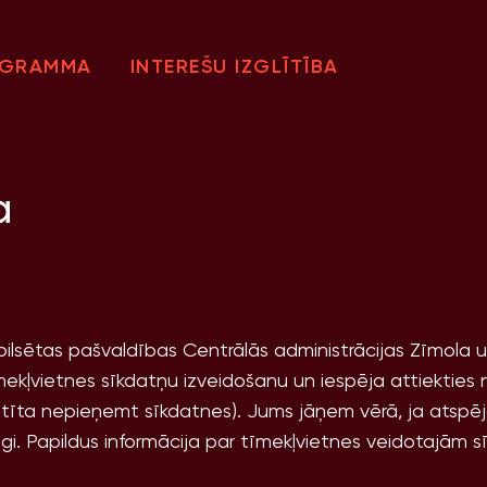
OGRAMMA
INTEREŠU IZGLĪTĪBA
a
tspilsētas pašvaldības Centrālās administrācijas Zīmola 
īmekļvietnes sīkdatņu izveidošanu un iespēja attiekties
atīta nepieņemt sīkdatnes). Jums jāņem vērā, ja atspēj
īgi. Papildus informācija par tīmekļvietnes veidotajām